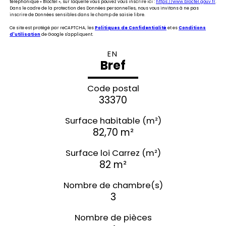
téléphonique « Bloctel », sur laquelle vous pouvez vous inscrire ici :
https://www.bloctel.gouv.fr
.
Dans le cadre de la protection des Données personnelles, nous vous invitons à ne pas
inscrire de Données sensibles dans le champ de saisie libre.
Ce site est protégé par reCAPTCHA, les
Politiques de Confidentialité
et es
Conditions
d'utilisation
de Google s'appliquent.
EN
Bref
Code postal
33370
Surface habitable (m²)
82,70 m²
Surface loi Carrez (m²)
82 m²
Nombre de chambre(s)
3
Nombre de pièces