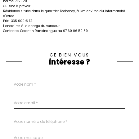
norme RE2020.
Cuisine à prévoir.
Résidence située dans le quarrtier Techeney, à 1km environ du intermarché
d'Yvrac.
Prix : 335 000 € FAI
Honoraires à la charge du vendeur.
Contactez Corentin Ransinangue au 07 60 06 50 59.
CE BIEN VOUS
intéresse ?
Nom
Fieldset
*
par
défaut
email
*
Téléphone
*
Message
Fieldset