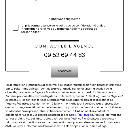
*
par
défaut
Validation
* Champs obligatoires
j'ai pris connaissance de la politique de confidentialité et des
informations relatives au traitement de mes données
personnelles*
CONTACTER L'AGENCE
09 52 69 44 83
Validation
envoyer
Les informations recueillies sur ce formulaire sont enregistrées dans un fichier informatisé
par La Boite Immo agissant comme Sous-traitant du traitement pour la gestion de la
clientèle/prospects de l'Agence / du Réseau qui reste Responsable du Traitement de vos
Données personnelles. La base légale du traitement repose sur l'intérêt légitime de l'Agence /
du Réseau. Elles sont conservées jusqu'à demande de suppression et sont destinées à
l'Agence / au Réseau. Conformément à la loi « informatique et libertés », vous disposez des
droits d’accès, de rectification, d’effacement, d’opposition, de limitation et de portabilité de
vos données. Vous pouvez retirer votre consentement à tout moment en contactant
directement l’Agence / Le Réseau. Consultez le site
https://cnil.fr/fr
pour plus d’informations
sur vos droits. Si vous estimez, après avoir contacté l'Agence / le Réseau, que vos droits «
Informatique et Libertés » ne sont pas respectés, vous pouvez adresser une réclamation à la
CNIL. Nous vous informons de l’existence de la liste d'opposition au démarchage