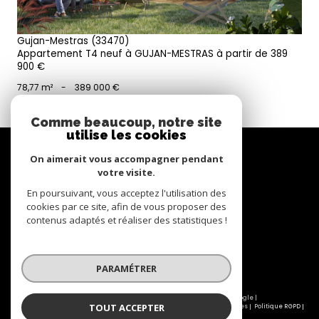
Gujan-Mestras (33470)
Appartement T4 neuf à GUJAN-MESTRAS à partir de 389
900 €
78,77 m²
-
389 000 €
Comme beaucoup, notre site
utilise les cookies
Se
connecter
On aimerait vous accompagner pendant
votre visite.
espace propriétaire
En poursuivant, vous acceptez l'utilisation des
cookies par ce site, afin de vous proposer des
Nous
contenus adaptés et réaliser des statistiques !
suivre
PARAMÉTRER
© 2026 | Tous droits réservés | Traduction powered by Google |
TOUT ACCEPTER
Nos honoraires
Plan du site
Mentions légales
Admin
Partenaires
Politique RGPD
Cookies