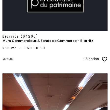
Biarritz (64200)
Murs Commerciaux & Fonds de Commerce – Biarritz
260 m²
-
850 000 €
Sélection
Réf : 589
Sél