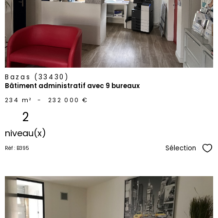
bien
Bazas (33430)
Bâtiment administratif avec 9 bureaux
234 m²
-
232 000 €
2
niveau(x)
Sélection
Réf : B395
Sél