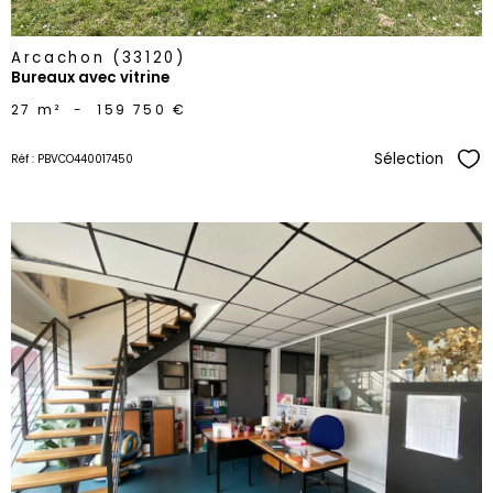
Arcachon (33120)
Bureaux avec vitrine
27 m²
-
159 750 €
Sélection
Réf : PBVCO440017450
Sél
voir le
bien