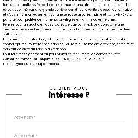
lumière naturelle révèle de beaux volumes et une atmosphère chaleureuse. Le
séjour, sublimé par une grande verrière, constitue le véritable cœur de la maison
et s’ouvre harmonieusement sur une terrasse arborée, intime et sans vis-à-vis,
parfaite pour profiter de moments privilégiés en famille ou entre amis.
Pensée pour un quotidien aussi agréable que convivial, ce duplex offre une
cuisine entièrement équipée ainsi que trois chambres accompagnées de deux
salles d’eau.
La toiture, la climatisation, l'électricité et l'isolation refaites à neuf assurent un
confort optimal toute l’année dans ce lieu rare où se mêlent élégance, sérénité et
douceur de vivre du
Bassin d’Arcachon
.
Pour tout renseignement ou pour visiter ce bien, merci de contacter votre
Conseiller Immobilier Benjamin POTTIER au 0643904823 ou sur
bpottier@laboutiquedupatrimoine.fr
CE BIEN VOUS
intéresse ?
Nom
Fieldset
*
par
défaut
email
*