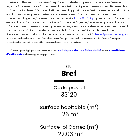
du Réseau. Elles sont conservées jusqu'à demande de suppression et sont destinées à
l'Agence / au Réseau. Conformément à la loi « informatique et libertés », vous disposez des
droits d’accès, de rectification, d’effacement, d’opposition, de limitation et de portabilité de
vos données. Vous pouvez retirer votre consentement à tout moment en contactant
directement l’Agence / Le Réseau. Consultez le site
https://cnil.fr/fr
pour plus d’informations
sur vos droits. Si vous estimez, après avoir contacté l'Agence / le Réseau, que vos droits «
Informatique et Libertés » ne sont pas respectés, vous pouvez adresser une réclamation à la
CNIL. Nous vous informons de l’existence de la liste d'opposition au démarchage
téléphonique « Bloctel », sur laquelle vous pouvez vous inscrire ici :
https://www.bloctel.gouv.fr
.
Dans le cadre de la protection des Données personnelles, nous vous invitons à ne pas
inscrire de Données sensibles dans le champ de saisie libre.
Ce site est protégé par reCAPTCHA, les
Politiques de Confidentialité
et es
Conditions
d'utilisation
de Google s'appliquent.
EN
Bref
Code postal
33120
Surface habitable (m²)
126 m²
Surface loi Carrez (m²)
122,03 m²