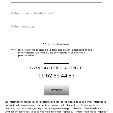
Téléphone
*
Message
Fieldset
*
par
défaut
Validation
* Champs obligatoires
j'ai pris connaissance de la politique de confidentialité et des
informations relatives au traitement de mes données
personnelles*
CONTACTER L'AGENCE
09 52 69 44 83
Validation
envoyer
Les informations recueillies sur ce formulaire sont enregistrées dans un fichier informatisé
par La Boite Immo agissant comme Sous-traitant du traitement pour la gestion de la
clientèle/prospects de l'Agence / du Réseau qui reste Responsable du Traitement de vos
Données personnelles. La base légale du traitement repose sur l'intérêt légitime de l'Agence /