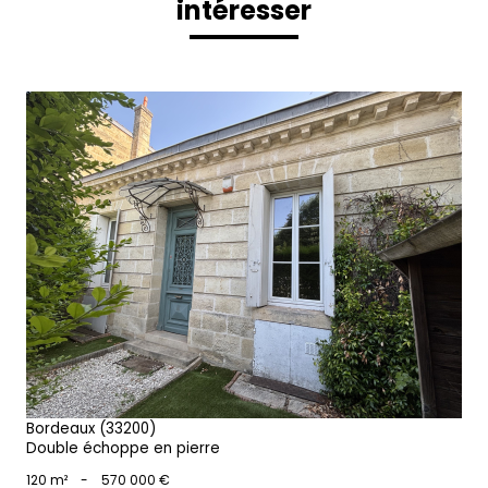
intéresser
voir le bien
Bordeaux (33200)
Double échoppe en pierre
120 m²
-
570 000 €