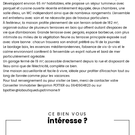
Développant environ 65 m² habitables, elle propose un séjour lumineux avec
parquet et cuisine ouverte récente entièrement équipée, deux chambres, une
salle d'eau, un WC indépendant ainsi que de nombreux rangements. L'ensemble
est entretenu avec soin et ne nécessite pas de travaux particuliers.
À l'extérieur, la maison profite pleinement de son terrain arboré de 182 m²,
organisé autour de plusieurs terrasses en bois qui offrent autant d'espaces de
vie que d'ambiances. Grande terrasse avec pergola, espace barbecue, coin plus
intimiste au milieu de la végétation fleurie ou terrasse principale exposée sud
avec store banne : chacun trouvera son endroit préféré au fil de la journée.
Le bardage bois, les essences méditerranéennes, l'absence de vis-à-vis et le
calme environnant confèrent à l'ensemble un esprit nature et bord de mer
particulièrement agréable.
Un garage fermé de 19 m², accessible directement depuis la rue et disposant de
l'eau ainsi que de l'électricité, complète ce bien.
Une maison accueillante et facile à vivre, idéale pour profiter d'Arcachon tout au
long de l'année comme pour les vacances.
Pour tout renseignement ou pour visiter ce bien, merci de contacter votre
Conseiller Immobilier Benjamin POTTIER au 0643904823 ou sur
bpottier@laboutiquedupatrimoine.fr
CE BIEN VOUS
intéresse ?