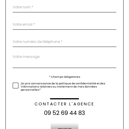
Nom
Fieldset
*
par
défaut
email
*
Téléphone
*
Message
Fieldset
*
par
défaut
Validation
* Champs obligatoires
j'ai pris connaissance de la politique de confidentialité et des
informations relatives au traitement de mes données
personnelles*
CONTACTER L'AGENCE
09 52 69 44 83
Validation
envoyer