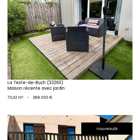
voir le bien
La Teste-de-Buch (33260)
Maison récente avec jardin
70,32 m²
-
389 000 €
nouveauté