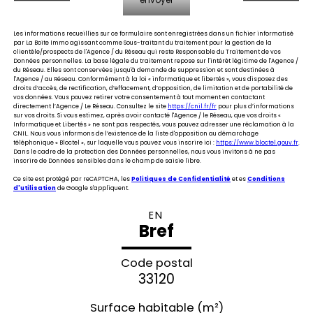
Les informations recueillies sur ce formulaire sont enregistrées dans un fichier informatisé
par La Boite Immo agissant comme Sous-traitant du traitement pour la gestion de la
clientèle/prospects de l'Agence / du Réseau qui reste Responsable du Traitement de vos
Données personnelles. La base légale du traitement repose sur l'intérêt légitime de l'Agence /
du Réseau. Elles sont conservées jusqu'à demande de suppression et sont destinées à
l'Agence / au Réseau. Conformément à la loi « informatique et libertés », vous disposez des
droits d’accès, de rectification, d’effacement, d’opposition, de limitation et de portabilité de
vos données. Vous pouvez retirer votre consentement à tout moment en contactant
directement l’Agence / Le Réseau. Consultez le site
https://cnil.fr/fr
pour plus d’informations
sur vos droits. Si vous estimez, après avoir contacté l'Agence / le Réseau, que vos droits «
Informatique et Libertés » ne sont pas respectés, vous pouvez adresser une réclamation à la
CNIL. Nous vous informons de l’existence de la liste d'opposition au démarchage
téléphonique « Bloctel », sur laquelle vous pouvez vous inscrire ici :
https://www.bloctel.gouv.fr
.
Dans le cadre de la protection des Données personnelles, nous vous invitons à ne pas
inscrire de Données sensibles dans le champ de saisie libre.
Ce site est protégé par reCAPTCHA, les
Politiques de Confidentialité
et es
Conditions
d'utilisation
de Google s'appliquent.
EN
Bref
Code postal
33120
Surface habitable (m²)