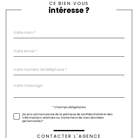
CE BIEN VOUS
intéresse ?
Nom
Fieldset
*
par
défaut
email
*
Téléphone
*
Message
Fieldset
*
par
défaut
Validation
* Champs obligatoires
j'ai pris connaissance de la politique de confidentialité et des
informations relatives au traitement de mes données
personnelles*
CONTACTER L'AGENCE