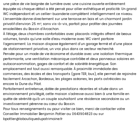
une pièce de vie baignée de lumière avec une cuisine ouverte entièrement
équipée où chaque détail a été pensé pour allier esthétique et praticité. Un grand
WC indépendant et un cellier-buanderie complètent intelligemment ce niveau.
L’ensemble donne directement sur une terrasse en bois et un charmant jardin
privatif d’environ 25 m², sans vis-à-vis, parfait pour profiter des journées
ensoleillées du Bassin d’Arcachon.
À l’étage, deux chambres confortables avec placards intégrés offrent de beaux
volumes, tandis qu’une salle d’eau moderne avec WC vient parfaire
l’agencement. La maison dispose également d’un garage fermé et d’une place
de stationnement privative, un vrai plus dans ce secteur recherché.
Pensée pour un mode de vie économe et durable avec une isolation thermique
performante, une ventilation mécanique contrôlée et deux panneaux solaires en
autoconsommation, gages de confort et de sobriété énergétique. Son
emplacement est tout aussi remarquable. À proximité immédiate des
commerces, des écoles et des transports (gare TER, bus), elle permet de rejoindre
facilement Arcachon, Bordeaux, les plages océanes, les ports ostréicoles ou
encore la Dune du Pilat.
Parfaitement entretenue, dotée de prestations récentes et située dans un
environnement privilégié, cette maison s’adresse aussi bien à une famille en
quête de sérénité qu’à un couple souhaitant une résidence secondaire ou un
investissement pérenne au cœur du Bassin.
Pour tous renseignements ou pour visiter ce bien, merci de contacter votre
Conseiller Immobilier Benjamin Pottier au 0643904823 ou sur
bpottier@laboutiquedupatrimoine.fr