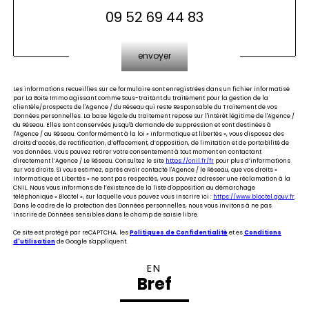
09 52 69 44 83
Validation
envoyer
Les informations recueillies sur ce formulaire sont enregistrées dans un fichier informatisé
par La Boite Immo agissant comme Sous-traitant du traitement pour la gestion de la
clientèle/prospects de l'Agence / du Réseau qui reste Responsable du Traitement de vos
Données personnelles. La base légale du traitement repose sur l'intérêt légitime de l'Agence /
du Réseau. Elles sont conservées jusqu'à demande de suppression et sont destinées à
l'Agence / au Réseau. Conformément à la loi « informatique et libertés », vous disposez des
droits d’accès, de rectification, d’effacement, d’opposition, de limitation et de portabilité de
vos données. Vous pouvez retirer votre consentement à tout moment en contactant
directement l’Agence / Le Réseau. Consultez le site
https://cnil.fr/fr
pour plus d’informations
sur vos droits. Si vous estimez, après avoir contacté l'Agence / le Réseau, que vos droits «
Informatique et Libertés » ne sont pas respectés, vous pouvez adresser une réclamation à la
CNIL. Nous vous informons de l’existence de la liste d'opposition au démarchage
téléphonique « Bloctel », sur laquelle vous pouvez vous inscrire ici :
https://www.bloctel.gouv.fr
.
Dans le cadre de la protection des Données personnelles, nous vous invitons à ne pas
inscrire de Données sensibles dans le champ de saisie libre.
Ce site est protégé par reCAPTCHA, les
Politiques de Confidentialité
et es
Conditions
d'utilisation
de Google s'appliquent.
EN
Bref