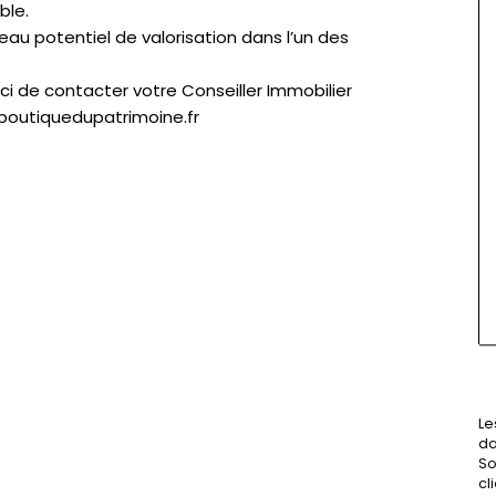
ble.
au potentiel de valorisation dans l’un des
ci de contacter votre Conseiller Immobilier
boutiquedupatrimoine.fr
Le
da
So
cl