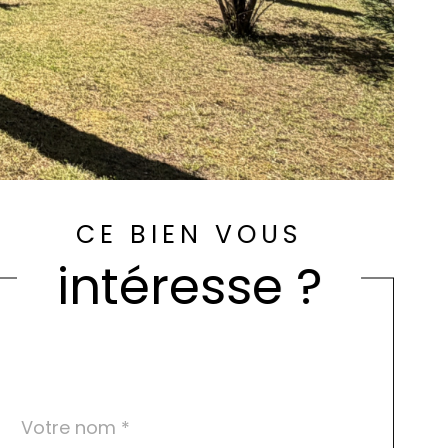
CE BIEN VOUS
intéresse ?
Nom
Fieldset
*
par