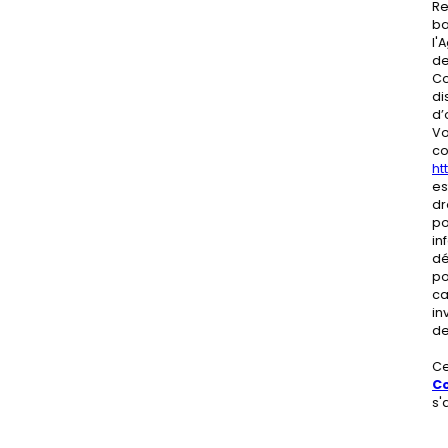
Re
ba
l'
de
Co
di
d’
Vo
co
htt
es
dr
po
in
dé
po
ca
in
de
Ce
Co
s'