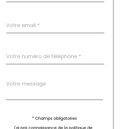
défaut
email
*
Téléphone
*
Message
Fieldset
*
par
défaut
Validation
* Champs obligatoires
j'ai pris connaissance de la politique de