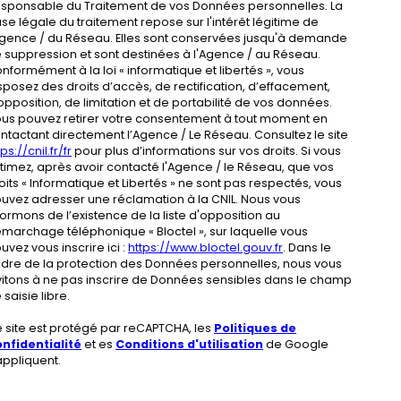
sponsable du Traitement de vos Données personnelles. La
se légale du traitement repose sur l'intérêt légitime de
Agence / du Réseau. Elles sont conservées jusqu'à demande
 suppression et sont destinées à l'Agence / au Réseau.
nformément à la loi « informatique et libertés », vous
sposez des droits d’accès, de rectification, d’effacement,
opposition, de limitation et de portabilité de vos données.
us pouvez retirer votre consentement à tout moment en
ntactant directement l’Agence / Le Réseau. Consultez le site
ps://cnil.fr/fr
pour plus d’informations sur vos droits. Si vous
timez, après avoir contacté l'Agence / le Réseau, que vos
oits « Informatique et Libertés » ne sont pas respectés, vous
uvez adresser une réclamation à la CNIL. Nous vous
formons de l’existence de la liste d'opposition au
marchage téléphonique « Bloctel », sur laquelle vous
uvez vous inscrire ici :
https://www.bloctel.gouv.fr
. Dans le
dre de la protection des Données personnelles, nous vous
vitons à ne pas inscrire de Données sensibles dans le champ
 saisie libre.
 site est protégé par reCAPTCHA, les
Politiques de
nfidentialité
et es
Conditions d'utilisation
de Google
appliquent.