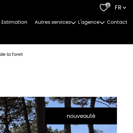
Langu
0
FR
Estimation
Autres services
L'agence
Contact
Accompagnement Personnalisé
Notre Equipe
Financement
Nos Valeurs
de la foret
Ameublement de biens
Suivi Fiscal
nouveauté