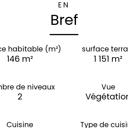
EN
Bref
ce habitable (m²)
surface terra
146 m²
1 151 m²
bre de niveaux
Vue
2
Végétatio
Cuisine
Type de cuis