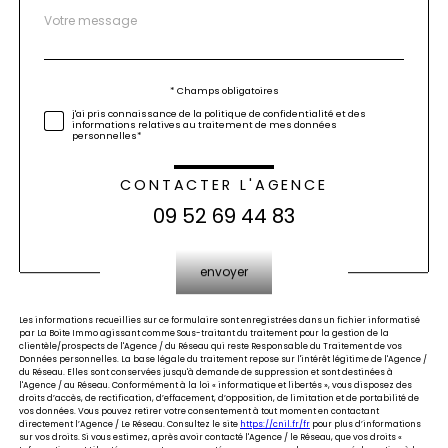
Message
Fieldset
*
par
défaut
Validation
* Champs obligatoires
j'ai pris connaissance de la politique de confidentialité et des
informations relatives au traitement de mes données
personnelles*
CONTACTER L'AGENCE
09 52 69 44 83
Validation
envoyer
Les informations recueillies sur ce formulaire sont enregistrées dans un fichier informatisé
par La Boite Immo agissant comme Sous-traitant du traitement pour la gestion de la
clientèle/prospects de l'Agence / du Réseau qui reste Responsable du Traitement de vos
Données personnelles. La base légale du traitement repose sur l'intérêt légitime de l'Agence /
du Réseau. Elles sont conservées jusqu'à demande de suppression et sont destinées à
l'Agence / au Réseau. Conformément à la loi « informatique et libertés », vous disposez des
droits d’accès, de rectification, d’effacement, d’opposition, de limitation et de portabilité de
vos données. Vous pouvez retirer votre consentement à tout moment en contactant
directement l’Agence / Le Réseau. Consultez le site
https://cnil.fr/fr
pour plus d’informations
sur vos droits. Si vous estimez, après avoir contacté l'Agence / le Réseau, que vos droits «