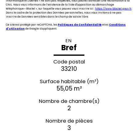
Informatique et Libertés » ne sont pas respectés, vous pouvez adresser une réclamation à la
CNIL. Nous vous informons de l’existence de la liste d'opposition au démarchage
téléphonique « Bloctel », sur laquelle vous pouvez vous inscrire ici :
https://www.bloctel.gouv.fr
.
Dans le cadre de la protection des Données personnelles, nous vous invitons à ne pas
inscrire de Données sensibles dans le champ de saisie libre.
Ce site est protégé par reCAPTCHA, les
Politiques de Confidentialité
et es
Conditions
d'utilisation
de Google s'appliquent.
EN
Bref
Code postal
33210
Surface habitable (m²)
55,05 m²
Nombre de chambre(s)
2
Nombre de pièces
3