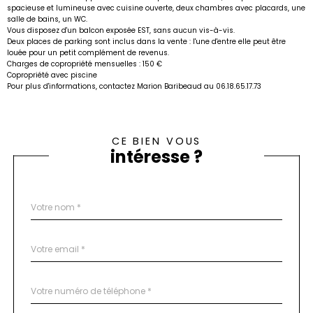
spacieuse et lumineuse avec cuisine ouverte, deux chambres avec placards, une
salle de bains, un WC.
Vous disposez d'un balcon exposée EST, sans aucun vis-à-vis.
Deux places de parking sont inclus dans la vente : l'une d'entre elle peut être
louée pour un petit complément de revenus.
Charges de copropriété mensuelles : 150 €
Copropriété avec piscine
Pour plus d'informations, contactez Marion Baribeaud au 06.18.65.17.73
CE BIEN VOUS
intéresse ?
Nom
Fieldset
*
par
défaut
email
*
Téléphone
*