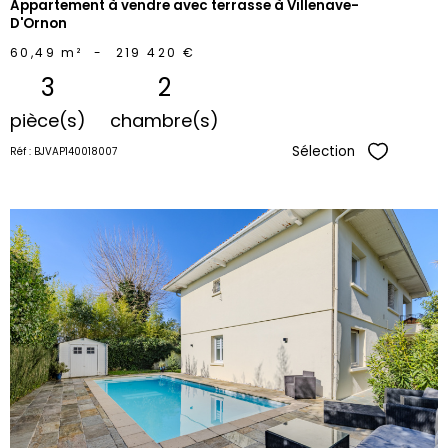
Appartement à vendre avec terrasse à Villenave-
D'Ornon
60,49 m²
-
219 420 €
3
2
pièce(s)
chambre(s)
Sélection
Réf : BJVAP140018007
Sélectionne
voir le
bien