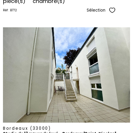
pièce(s)
chambre(s)
Sélection
Réf : B772
Sélectionne
voir le
bien
Bordeaux (33000)