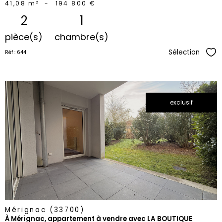
41,08 m²
-
194 800 €
2
1
pièce(s)
chambre(s)
Sélection
Réf : 644
Sél
exclusif
voir le
bien
Mérignac (33700)
À Mérignac, appartement à vendre avec LA BOUTIQUE