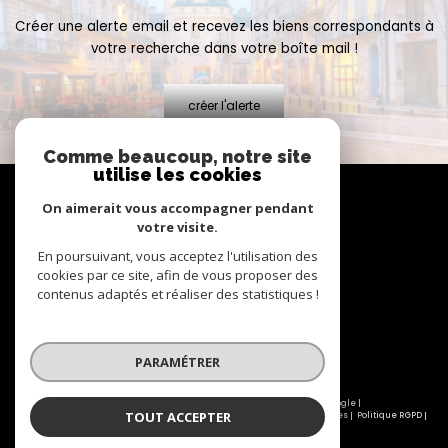
Créer une alerte email et recevez les biens correspondants à
votre recherche dans votre boîte mail !
créer l'alerte
Comme beaucoup, notre site
utilise les cookies
Se
connecter
On aimerait vous accompagner pendant
votre visite.
espace propriétaire
En poursuivant, vous acceptez l'utilisation des
cookies par ce site, afin de vous proposer des
contenus adaptés et réaliser des statistiques !
Nous
suivre
PARAMÉTRER
© 2026 | Tous droits réservés | Traduction powered by Google |
TOUT ACCEPTER
Nos honoraires
Plan du site
Mentions légales
Admin
Partenaires
Politique RGPD
Cookies