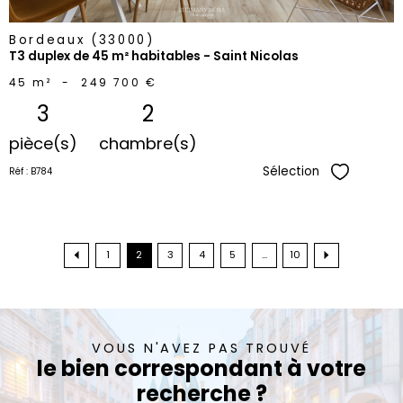
Bordeaux (33000)
T3 duplex de 45 m² habitables - Saint Nicolas
45 m²
-
249 700 €
3
2
pièce(s)
chambre(s)
Sélection
Réf : B784
Sélectionne
1
2
3
4
5
...
10
VOUS N'AVEZ PAS TROUVÉ
le bien correspondant à votre
recherche ?