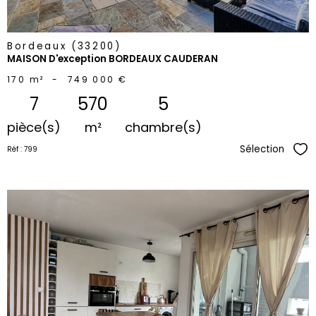
Bordeaux (33200)
MAISON D'exception BORDEAUX CAUDERAN
170 m²
-
749 000 €
7
570
5
pièce(s)
m²
chambre(s)
Sélection
Réf : 799
Sél
voir le