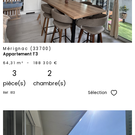
bien
Mérignac (33700)
Appartement T3
64,31 m²
-
188 300 €
3
2
pièce(s)
chambre(s)
Sélection
Réf : 813
Sélectionne