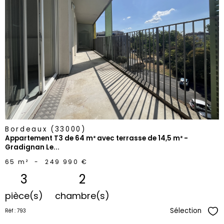
voir le
bien
Bordeaux (33000)
Appartement T3 de 64 m² avec terrasse de 14,5 m² -
Gradignan Le...
65 m²
-
249 990 €
3
2
pièce(s)
chambre(s)
Sélection
Réf : 793
Sél