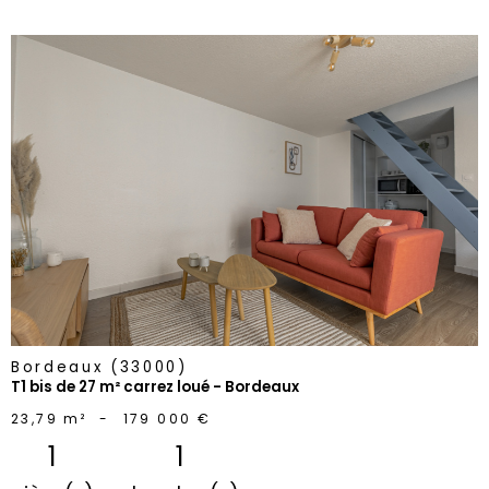
voir le
bien
Bordeaux (33000)
T1 bis de 27 m² carrez loué - Bordeaux
23,79 m²
-
179 000 €
1
1