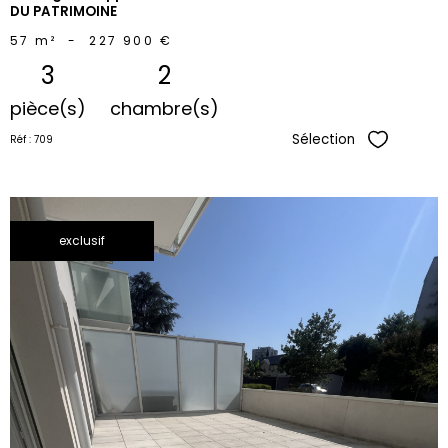
DU PATRIMOINE
57 m²
-
227 900 €
3
2
pièce(s)
chambre(s)
Sélection
Réf : 709
Sélectionne
exclusif