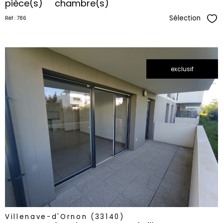
pièce(s)
chambre(s)
Sélection
Réf : 786
Sél
exclusif
voir le
bien
Villenave-d'Ornon (33140)