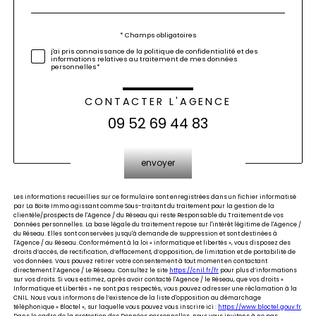
défaut
Validation
* Champs obligatoires
j'ai pris connaissance de la politique de confidentialité et des
informations relatives au traitement de mes données
personnelles*
CONTACTER L'AGENCE
09 52 69 44 83
Validation
envoyer
Les informations recueillies sur ce formulaire sont enregistrées dans un fichier informatisé
par La Boite Immo agissant comme Sous-traitant du traitement pour la gestion de la
clientèle/prospects de l'Agence / du Réseau qui reste Responsable du Traitement de vos
Données personnelles. La base légale du traitement repose sur l'intérêt légitime de l'Agence /
du Réseau. Elles sont conservées jusqu'à demande de suppression et sont destinées à
l'Agence / au Réseau. Conformément à la loi « informatique et libertés », vous disposez des
droits d’accès, de rectification, d’effacement, d’opposition, de limitation et de portabilité de
vos données. Vous pouvez retirer votre consentement à tout moment en contactant
directement l’Agence / Le Réseau. Consultez le site
https://cnil.fr/fr
pour plus d’informations
sur vos droits. Si vous estimez, après avoir contacté l'Agence / le Réseau, que vos droits «
Informatique et Libertés » ne sont pas respectés, vous pouvez adresser une réclamation à la
CNIL. Nous vous informons de l’existence de la liste d'opposition au démarchage
téléphonique « Bloctel », sur laquelle vous pouvez vous inscrire ici :
https://www.bloctel.gouv.fr
.