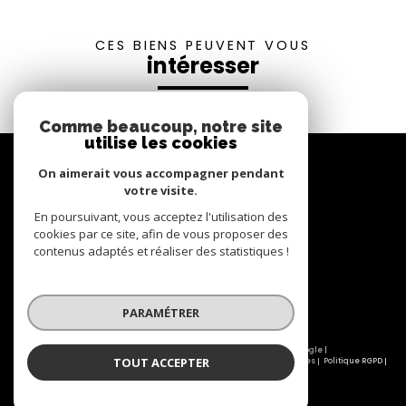
CES BIENS PEUVENT VOUS
intéresser
Comme beaucoup, notre site
utilise les cookies
Se
connecter
On aimerait vous accompagner pendant
votre visite.
espace propriétaire
En poursuivant, vous acceptez l'utilisation des
cookies par ce site, afin de vous proposer des
contenus adaptés et réaliser des statistiques !
Nous
suivre
PARAMÉTRER
© 2026 | Tous droits réservés | Traduction powered by Google |
TOUT ACCEPTER
Nos honoraires
Plan du site
Mentions légales
Admin
Partenaires
Politique RGPD
Cookies