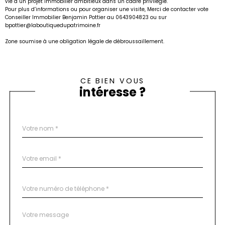
vie à un projet immobilier ambitieux dans un cadre privilégié.
Pour plus d’informations ou pour organiser une visite, Merci de contacter vote
Conseiller Immobilier Benjamin Pottier au 0643904823 ou sur
bpottier@laboutiquedupatrimoine.fr
Zone soumise à une obligation légale de débroussaillement.
CE BIEN VOUS
intéresse ?
Nom
Fieldset
*
par
défaut
email
*
Téléphone
*
Message
Fieldset
*
par