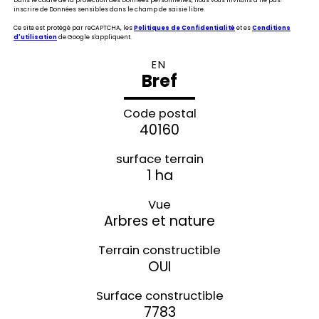
Dans le cadre de la protection des Données personnelles, nous vous invitons à ne pas
inscrire de Données sensibles dans le champ de saisie libre.
Ce site est protégé par reCAPTCHA, les
Politiques de Confidentialité
et es
Conditions
d'utilisation
de Google s'appliquent.
EN
Bref
Code postal
40160
surface terrain
1 ha
Vue
Arbres et nature
Terrain constructible
OUI
Surface constructible
7783