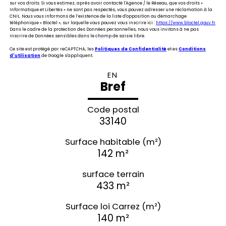
sur vos droits. Si vous estimez, après avoir contacté l'Agence / le Réseau, que vos droits «
Informatique et Libertés » ne sont pas respectés, vous pouvez adresser une réclamation à la
CNIL. Nous vous informons de l’existence de la liste d'opposition au démarchage
téléphonique « Bloctel », sur laquelle vous pouvez vous inscrire ici :
https://www.bloctel.gouv.fr
.
Dans le cadre de la protection des Données personnelles, nous vous invitons à ne pas
inscrire de Données sensibles dans le champ de saisie libre.
Ce site est protégé par reCAPTCHA, les
Politiques de Confidentialité
et es
Conditions
d'utilisation
de Google s'appliquent.
EN
Bref
Code postal
33140
Surface habitable (m²)
142 m²
surface terrain
433 m²
Surface loi Carrez (m²)
140 m²