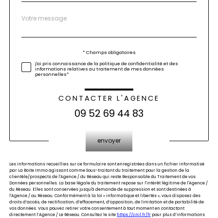
Message
Fieldset
*
par
défaut
Validation
* Champs obligatoires
j'ai pris connaissance de la politique de confidentialité et des
informations relatives au traitement de mes données
personnelles*
CONTACTER L'AGENCE
09 52 69 44 83
Validation
envoyer
Les informations recueillies sur ce formulaire sont enregistrées dans un fichier informatisé
par La Boite Immo agissant comme Sous-traitant du traitement pour la gestion de la
clientèle/prospects de l'Agence / du Réseau qui reste Responsable du Traitement de vos
Données personnelles. La base légale du traitement repose sur l'intérêt légitime de l'Agence /
du Réseau. Elles sont conservées jusqu'à demande de suppression et sont destinées à
l'Agence / au Réseau. Conformément à la loi « informatique et libertés », vous disposez des
droits d’accès, de rectification, d’effacement, d’opposition, de limitation et de portabilité de
vos données. Vous pouvez retirer votre consentement à tout moment en contactant
directement l’Agence / Le Réseau. Consultez le site
https://cnil.fr/fr
pour plus d’informations