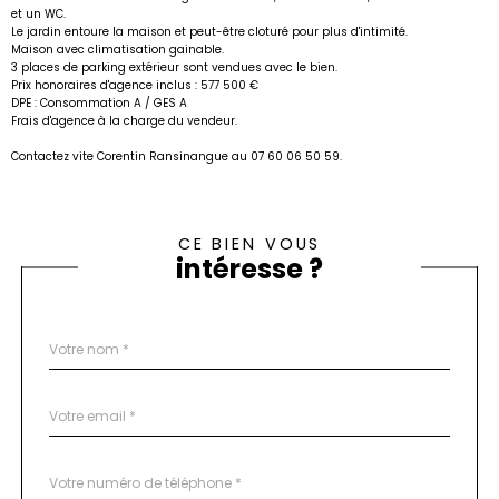
et un WC.
Le jardin entoure la maison et peut-être cloturé pour plus d'intimité.
Maison avec climatisation gainable.
3 places de parking extérieur sont vendues avec le bien.
Prix honoraires d'agence inclus : 577 500 €
DPE : Consommation A / GES A
Frais d'agence à la charge du vendeur.
Contactez vite Corentin Ransinangue au 07 60 06 50 59.
CE BIEN VOUS
intéresse ?
Nom
Fieldset
*
par
défaut
email
*
Téléphone
*