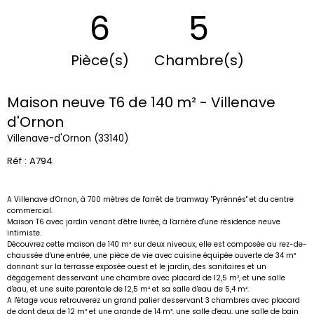
6
5
Pièce(s)
Chambre(s)
Maison neuve T6 de 140 m² - Villenave
d'Ornon
Villenave-d'Ornon (33140)
Réf : A794
A Villenave d'Ornon, à 700 mètres de l'arrêt de tramway "Pyrénnés" et du centre
commercial.
Maison T6 avec jardin venant d'être livrée, à l'arrière d'une résidence neuve
intimiste.
Découvrez cette maison de 140 m² sur deux niveaux, elle est composée au rez-de-
chaussée d'une entrée, une pièce de vie avec cuisine équipée ouverte de 34 m²
donnant sur la terrasse exposée ouest et le jardin, des sanitaires et un
dégagement desservant une chambre avec placard de 12,5 m², et une salle
d'eau, et une suite parentale de 12,5 m² et sa salle d'eau de 5,4 m².
A l'étage vous retrouverez un grand palier desservant 3 chambres avec placard
de dont deux de 12 m² et une grande de 14 m², une salle d'eau, une salle de bain