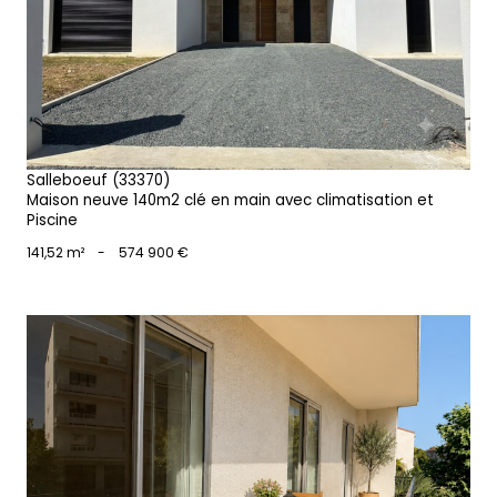
voir le bien
Salleboeuf (33370)
Maison neuve 140m2 clé en main avec climatisation et
Piscine
141,52 m²
-
574 900 €
voir le bien