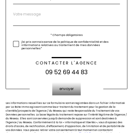
Message
Fieldset
*
par
défaut
Validation
* Champs obligatoires
j'ai pris connaissance de la politique de confidentialité et des
informations relatives au traitement de mes données
personnelles*
CONTACTER L'AGENCE
09 52 69 44 83
Validation
envoyer
Les informations recueillies sur ce formulaire sont enregistrées dans un fichier informatisé
par La Boite Immo agissant comme Sous-traitant du traitement pour la gestion de la
clientèle/prospects de l'Agence / du Réseau qui reste Responsable du Traitement de vos
Données personnelles. La base légale du traitement repose sur l'intérêt légitime de l'Agence /
du Réseau. Elles sont conservées jusqu'à demande de suppression et sont destinées à
l'Agence / au Réseau. Conformément à la loi « informatique et libertés », vous disposez des
droits d’accès, de rectification, d’effacement, d’opposition, de limitation et de portabilité de
vos données. Vous pouvez retirer votre consentement à tout moment en contactant