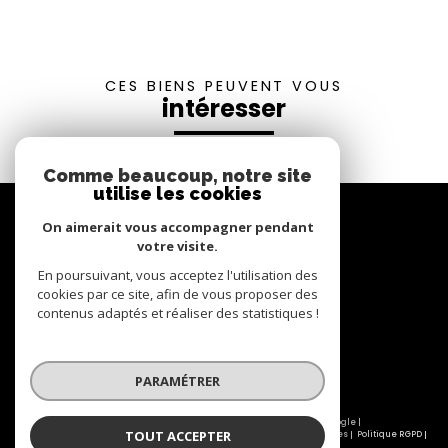
CES BIENS PEUVENT VOUS
intéresser
Comme beaucoup, notre site
utilise les cookies
Se
connecter
On aimerait vous accompagner pendant
votre visite.
espace propriétaire
En poursuivant, vous acceptez l'utilisation des
cookies par ce site, afin de vous proposer des
contenus adaptés et réaliser des statistiques !
Nous
suivre
PARAMÉTRER
© 2026 | Tous droits réservés | Traduction powered by Google |
TOUT ACCEPTER
Nos honoraires
Plan du site
Mentions légales
Admin
Partenaires
Politique RGPD
Cookies