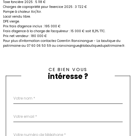
Taxe foncière 2025 : 5 118 €
Charges de copropriété pour l'exercice 2025 : 3 722 €
Pompe à chaleur Air/Air.
Local vendu libre.
DPE vierge.
Prix frais d'agence inclus : 195 000 €
Frais d'agence à la charge de l'acquéreur : 15 000 € soit 8,3% TTC.
Prix net vendeur : 180 000 €
Pour plus d'information contactez Corentin Ransinangue - La boutique du
patrimoine au 07 60 06 50 59 ou cransinangue@laboutiquedupatrimoine.fr.
CE BIEN VOUS
intéresse ?
Nom
Fieldset
*
par
défaut
email
*
Téléphone
*