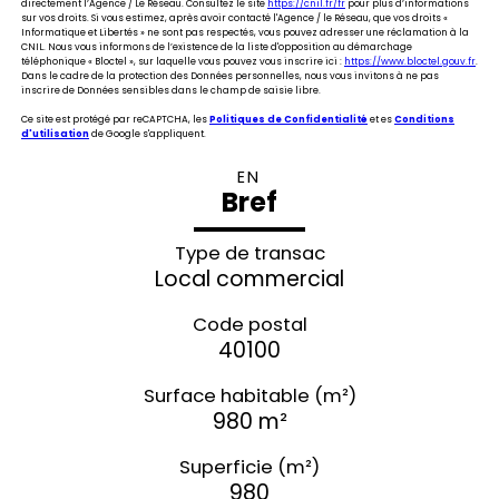
directement l’Agence / Le Réseau. Consultez le site
https://cnil.fr/fr
pour plus d’informations
sur vos droits. Si vous estimez, après avoir contacté l'Agence / le Réseau, que vos droits «
Informatique et Libertés » ne sont pas respectés, vous pouvez adresser une réclamation à la
CNIL. Nous vous informons de l’existence de la liste d'opposition au démarchage
téléphonique « Bloctel », sur laquelle vous pouvez vous inscrire ici :
https://www.bloctel.gouv.fr
.
Dans le cadre de la protection des Données personnelles, nous vous invitons à ne pas
inscrire de Données sensibles dans le champ de saisie libre.
Ce site est protégé par reCAPTCHA, les
Politiques de Confidentialité
et es
Conditions
d'utilisation
de Google s'appliquent.
EN
Bref
Type de transac
Local commercial
Code postal
40100
Surface habitable (m²)
980 m²
Superficie (m²)
980