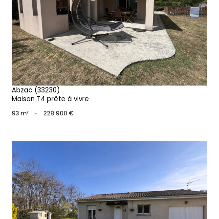
voir le bien
Abzac (33230)
Maison T4 prête à vivre
93 m²
-
228 900 €
voir le bien