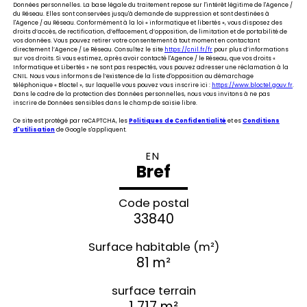
Données personnelles. La base légale du traitement repose sur l'intérêt légitime de l'Agence /
du Réseau. Elles sont conservées jusqu'à demande de suppression et sont destinées à
l'Agence / au Réseau. Conformément à la loi « informatique et libertés », vous disposez des
droits d’accès, de rectification, d’effacement, d’opposition, de limitation et de portabilité de
vos données. Vous pouvez retirer votre consentement à tout moment en contactant
directement l’Agence / Le Réseau. Consultez le site
https://cnil.fr/fr
pour plus d’informations
sur vos droits. Si vous estimez, après avoir contacté l'Agence / le Réseau, que vos droits «
Informatique et Libertés » ne sont pas respectés, vous pouvez adresser une réclamation à la
CNIL. Nous vous informons de l’existence de la liste d'opposition au démarchage
téléphonique « Bloctel », sur laquelle vous pouvez vous inscrire ici :
https://www.bloctel.gouv.fr
.
Dans le cadre de la protection des Données personnelles, nous vous invitons à ne pas
inscrire de Données sensibles dans le champ de saisie libre.
Ce site est protégé par reCAPTCHA, les
Politiques de Confidentialité
et es
Conditions
d'utilisation
de Google s'appliquent.
EN
Bref
Code postal
33840
Surface habitable (m²)
81 m²
surface terrain
1 717 m²