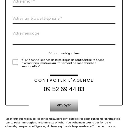
*
Téléphone
*
Message
Fieldset
*
par
défaut
Validation
* Champs obligatoires
j'ai pris connaissance de la politique de confidentialité et des
informations relatives au traitement de mes données
personnelles*
CONTACTER L'AGENCE
09 52 69 44 83
Validation
envoyer
Les informations recueillies sur ce formulaire sont enregistrées dans un fichier informatisé
par La Boite Immo agissant comme Sous-traitant du traitement pour la gestion de la
clientèle/prospects de l'Agence / du Réseau qui reste Responsable du Traitement de vos