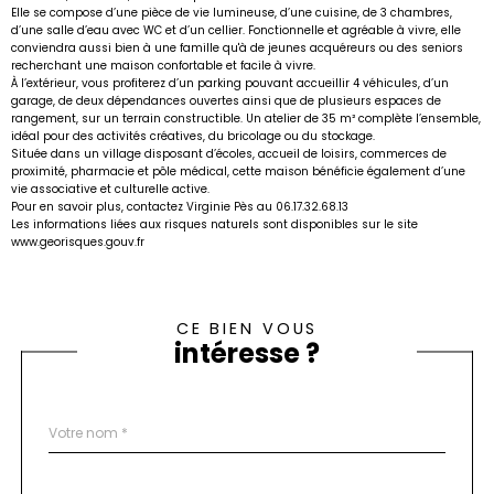
Elle se compose d’une pièce de vie lumineuse, d’une cuisine, de 3 chambres,
d’une salle d’eau avec WC et d’un cellier. Fonctionnelle et agréable à vivre, elle
conviendra aussi bien à une famille qu'à de jeunes acquéreurs ou des seniors
recherchant une maison confortable et facile à vivre.
À l’extérieur, vous profiterez d’un parking pouvant accueillir 4 véhicules, d’un
garage, de deux dépendances ouvertes ainsi que de plusieurs espaces de
rangement, sur un terrain constructible. Un atelier de 35 m² complète l’ensemble,
idéal pour des activités créatives, du bricolage ou du stockage.
Située dans un village disposant d’écoles, accueil de loisirs, commerces de
proximité, pharmacie et pôle médical, cette maison bénéficie également d’une
vie associative et culturelle active.
Pour en savoir plus, contactez Virginie Pès au 06.17.32.68.13
Les informations liées aux risques naturels sont disponibles sur le site
www.georisques.gouv.fr
CE BIEN VOUS
intéresse ?
Nom
Fieldset
*
par
défaut
email